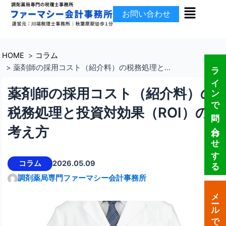
メ
内
お問い合わせ
ニ
容
ュ
を
ー
ス
キ
HOME
コラム
ラインで問い合わせする
ッ
薬剤師の採用コスト（紹介料）の税務処理と...
プ
薬剤師の採用コスト（紹介料）の
税務処理と投資対効果（ROI）の
考え方
コラム
2026.05.09
調剤薬局専門ファーマシー会計事務所