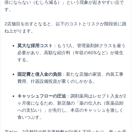
倍にならない（むしろ減る）」という現象が起きやすい点で
す。
2店舗目を出すとなると、以下のコストとリスクが階段状に跳
ね上がります。
莫大な採用コスト
：もう1人、管理薬剤師クラスを雇う
必要があり、高額な紹介料（年収の60%など）が発生
する。
固定費と借入金の負担
：新たな店舗の家賃、内装工事
費用、什器設備投資が重くのしかかる。
キャッシュフローの圧迫
：調剤薬局はレセプト入金が2
ヶ月後になるため、新店舗の「薬の仕入れ（医薬品卸
への支払い）」が先行し、本店のキャッシュを激しく
食いつぶす。
万が一、2店舗目の処方箋枚数が計画を下回ったり、雇った薬