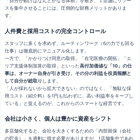
「自分が動けばなんとかなる体制」を敷き、１店舗にリソー
スを集中させることには、圧倒的な財務メリットがありま
す。
人件費と採用コストの完全コントロール
スタッフに多くを求めず、ルーティンワーク（6の力でも回る
仕事）は徹底的にマニュアル化します。
一方で、「かかりつけ同意の取得」「在宅医療の開拓」「エ
リア支援体制加算の取得」といった
高付加価値な「10」の仕
事は、オーナー自身が引き受け、その分の利益を役員報酬と
して自分が総取り
します。
「人が採れないから拡大できない」のではなく、「無駄な採
用コスト（紹介料）を1円も払わずに、高い利益率をキープし
ている」と捉えるのが、これからのスマートな経営です。
会社は小さく、個人は豊かに資産をシフト
多店舗化すると、会社を大きくするための「内部留保（会社
の貯金）」を過剰に残す必要がありますが、1店舗集中であれ