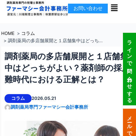
メ
内
お問い合わせ
ニ
容
ュ
を
ー
ス
キ
HOME
コラム
ラインで問い合わせする
ッ
調剤薬局の多店舗展開と１店舗集中はどっち...
プ
調剤薬局の多店舗展開と１店舗集
中はどっちがよい？薬剤師の採用
難時代における正解とは？
コラム
2026.05.21
調剤薬局専門ファーマシー会計事務所