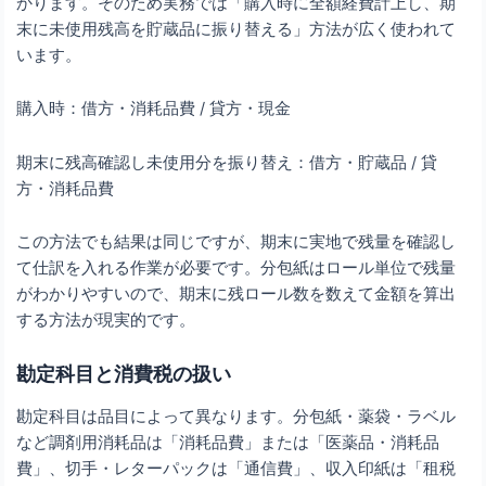
かります。そのため実務では「購入時に全額経費計上し、期
末に未使用残高を貯蔵品に振り替える」方法が広く使われて
います。
購入時：借方・消耗品費 / 貸方・現金
期末に残高確認し未使用分を振り替え：借方・貯蔵品 / 貸
方・消耗品費
この方法でも結果は同じですが、期末に実地で残量を確認し
て仕訳を入れる作業が必要です。分包紙はロール単位で残量
がわかりやすいので、期末に残ロール数を数えて金額を算出
する方法が現実的です。
勘定科目と消費税の扱い
勘定科目は品目によって異なります。分包紙・薬袋・ラベル
など調剤用消耗品は「消耗品費」または「医薬品・消耗品
費」、切手・レターパックは「通信費」、収入印紙は「租税