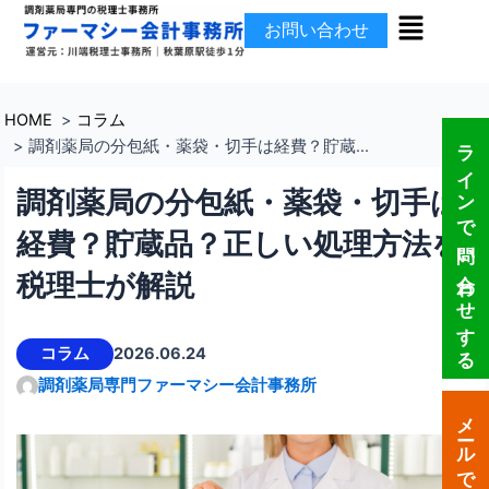
メ
内
お問い合わせ
ニ
容
ュ
を
ー
ス
キ
HOME
コラム
ラインで問い合わせする
ッ
調剤薬局の分包紙・薬袋・切手は経費？貯蔵...
プ
調剤薬局の分包紙・薬袋・切手は
経費？貯蔵品？正しい処理方法を
税理士が解説
コラム
2026.06.24
調剤薬局専門ファーマシー会計事務所